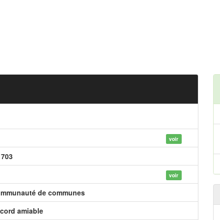
voir
 703
voir
mmunauté de communes
cord amiable