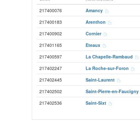
217400076
Amancy
217400183
Arenthon
217400902
Cornier
217401165
Eteaux
217400597
La Chapelle-Rambaud
217402247
La Roche-sur-Foron
217402445
Saint-Laurent
217402502
Saint-Pierre-en-Faucign
217402536
Saint-Sixt