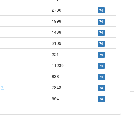
2786
74
1998
74
1468
74
2109
74
251
74
11239
74
836
74
y
7848
74
994
74