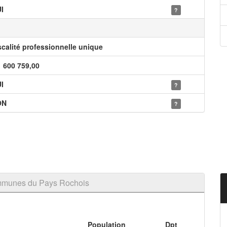
I
?
scalité professionnelle unique
1 600 759,00
I
?
ON
?
mmunes du Pays Rochois
Population
Dpt