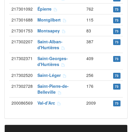
217301092
Épierre
762
73
217301688
Montgilbert
115
73
217301753
Montsapey
83
73
217302207
Saint-Alban-
387
73
d'Hurtières
217302371
Saint-Georges-
409
73
d'Hurtières
217302520
Saint-Léger
256
73
217302728
Saint-Pierre-de-
176
73
Belleville
200086569
Val-d'Arc
2009
73