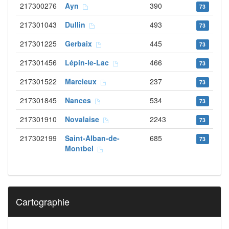
217300276
Ayn
390
73
217301043
Dullin
493
73
217301225
Gerbaix
445
73
217301456
Lépin-le-Lac
466
73
217301522
Marcieux
237
73
217301845
Nances
534
73
217301910
Novalaise
2243
73
217302199
Saint-Alban-de-
685
73
Montbel
Cartographie