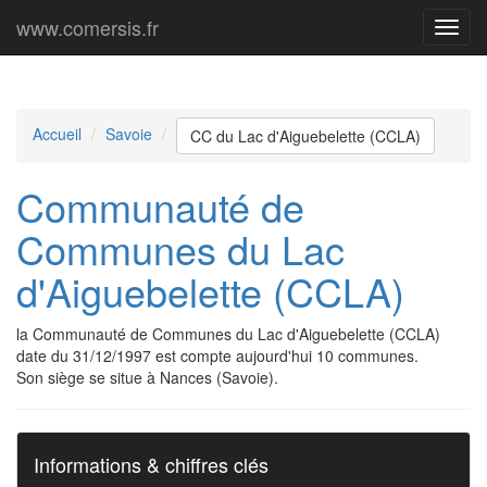
www.comersis.fr
Menu
princi
Accueil
Savoie
CC du Lac d'Aiguebelette (CCLA)
Communauté de
Communes du Lac
d'Aiguebelette (CCLA)
la Communauté de Communes du Lac d'Aiguebelette (CCLA)
date du 31/12/1997 est compte aujourd'hui 10 communes.
Son siège se situe à Nances (Savoie).
Informations & chiffres clés