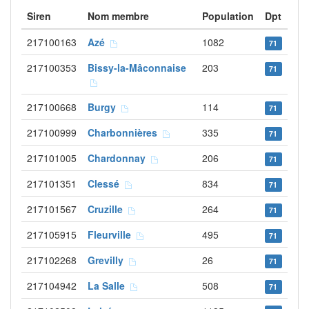
Siren
Nom membre
Population
Dpt
217100163
Azé
1082
71
217100353
Bissy-la-Mâconnaise
203
71
217100668
Burgy
114
71
217100999
Charbonnières
335
71
217101005
Chardonnay
206
71
217101351
Clessé
834
71
217101567
Cruzille
264
71
217105915
Fleurville
495
71
217102268
Grevilly
26
71
217104942
La Salle
508
71