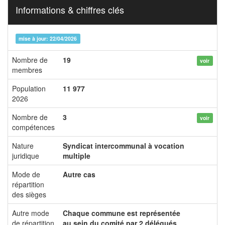
Informations & chiffres clés
mise à jour: 22/04/2026
Nombre de
19
voir
membres
Population
11 977
2026
Nombre de
3
voir
compétences
Nature
Syndicat intercommunal à vocation
juridique
multiple
Mode de
Autre cas
répartition
des sièges
Autre mode
Chaque commune est représentée
de répartition
au sein du comité par 2 délégués