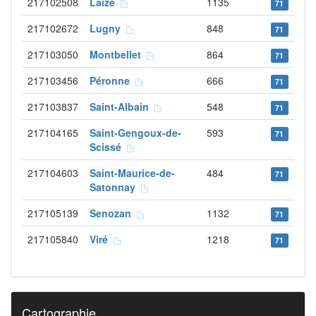
217102508
Laizé
1135
71
217102672
Lugny
848
71
217103050
Montbellet
864
71
217103456
Péronne
666
71
217103837
Saint-Albain
548
71
217104165
Saint-Gengoux-de-
593
71
Scissé
217104603
Saint-Maurice-de-
484
71
Satonnay
217105139
Senozan
1132
71
217105840
Viré
1218
71
Cartographie