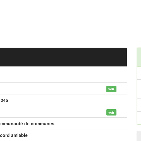
voir
 245
voir
mmunauté de communes
cord amiable