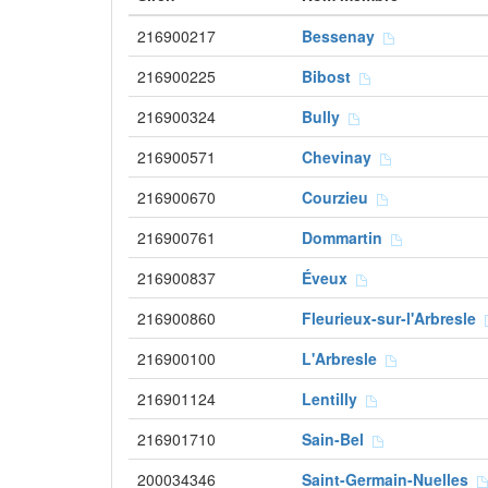
216900217
Bessenay
216900225
Bibost
216900324
Bully
216900571
Chevinay
216900670
Courzieu
216900761
Dommartin
216900837
Éveux
216900860
Fleurieux-sur-l'Arbresle
216900100
L'Arbresle
216901124
Lentilly
216901710
Sain-Bel
200034346
Saint-Germain-Nuelles