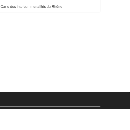
Carte des intercommunalités du Rhône
Comersis.fr
29630 Plougasnou