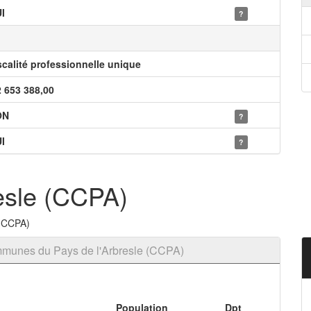
I
?
scalité professionnelle unique
2 653 388,00
ON
?
I
?
esle (CCPA)
 (CCPA)
munes du Pays de l'Arbresle (CCPA)
Population
Dpt