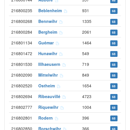
68
216800235
Beblenheim
931
68
216800268
Bennwihr
1335
68
216800284
Bergheim
2061
68
216801134
Guémar
1464
68
216801472
Hunawihr
549
68
216801530
Illhaeusern
719
68
216802090
Mittelwihr
849
68
216802520
Ostheim
1654
68
216802694
Ribeauvillé
4723
68
216802777
Riquewihr
1004
68
216802801
Rodern
396
68
216802850
Rorschwihr
366
68