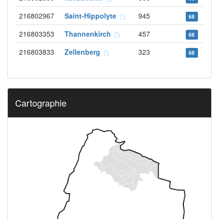
216802967
Saint-Hippolyte
945
68
216803353
Thannenkirch
457
68
216803833
Zellenberg
323
68
Cartographie