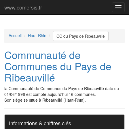
www.comersis.fr
Menu
princi
Accueil
Haut-Rhin
CC du Pays de Ribeauvillé
Communauté de
Communes du Pays de
Ribeauvillé
la Communauté de Communes du Pays de Ribeauvillé date du
01/06/1996 est compte aujourd'hui 16 communes.
Son siège se situe à Ribeauvillé (Haut-Rhin).
Informations & chiffres clés