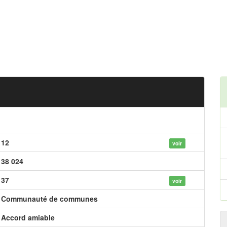
12
voir
38 024
37
voir
Communauté de communes
Accord amiable