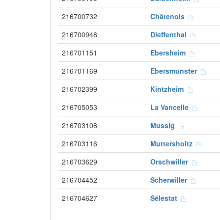
216700732
Châtenois
216700948
Dieffenthal
216701151
Ebersheim
216701169
Ebersmunster
216702399
Kintzheim
216705053
La Vancelle
216703108
Mussig
216703116
Muttersholtz
216703629
Orschwiller
216704452
Scherwiller
216704627
Sélestat