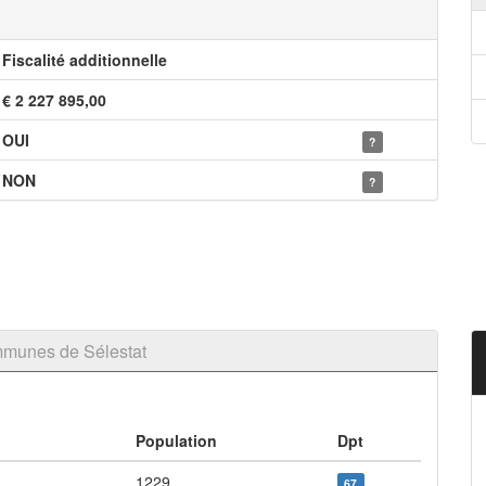
Fiscalité additionnelle
€ 2 227 895,00
OUI
?
NON
?
munes de Sélestat
Population
Dpt
1229
67