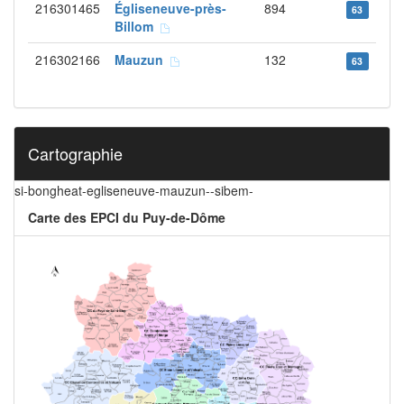
216301465
Égliseneuve-près-
894
63
Billom
216302166
Mauzun
132
63
Cartographie
si-bongheat-egliseneuve-mauzun--sibem-
Carte des EPCI du Puy-de-Dôme