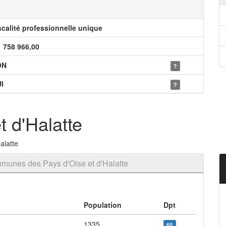
scalité professionnelle unique
1 758 966,00
ON
?
I
?
 d'Halatte
alatte
unes des Pays d'Oise et d'Halatte
Population
Dpt
1335
60