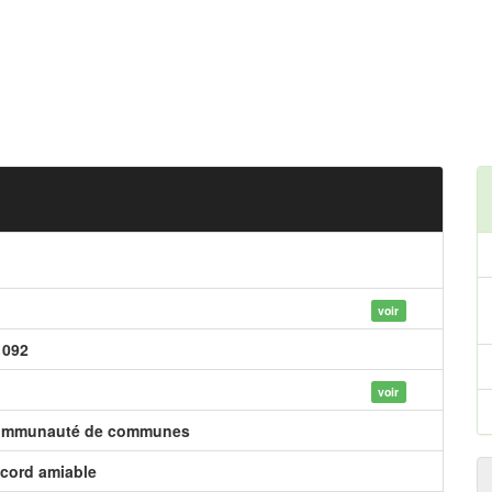
voir
 092
voir
mmunauté de communes
cord amiable