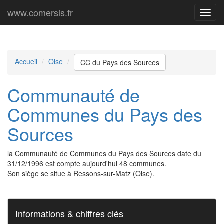
www.comersis.fr
Menu
princi
Accueil
Oise
CC du Pays des Sources
Communauté de
Communes du Pays des
Sources
la Communauté de Communes du Pays des Sources date du
31/12/1996 est compte aujourd'hui 48 communes.
Son siège se situe à Ressons-sur-Matz (Oise).
Informations & chiffres clés