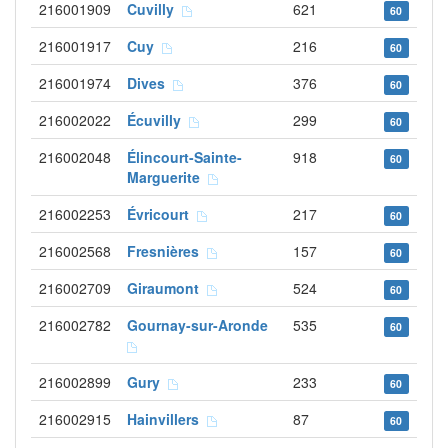
216001909
Cuvilly
621
60
216001917
Cuy
216
60
216001974
Dives
376
60
216002022
Écuvilly
299
60
216002048
Élincourt-Sainte-
918
60
Marguerite
216002253
Évricourt
217
60
216002568
Fresnières
157
60
216002709
Giraumont
524
60
216002782
Gournay-sur-Aronde
535
60
216002899
Gury
233
60
216002915
Hainvillers
87
60