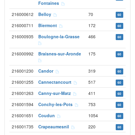
Fontaines
216000612
Belloy
70
60
216000711
Biermont
172
60
216000935
Boulogne-la-Grasse
466
60
216000992
Braisnes-sur-Aronde
175
60
216001230
Candor
319
60
216001255
Cannectancourt
517
60
216001263
Canny-sur-Matz
411
60
216001594
Conchy-les-Pots
753
60
216001651
Coudun
1054
60
216001735
Crapeaumesnil
220
60