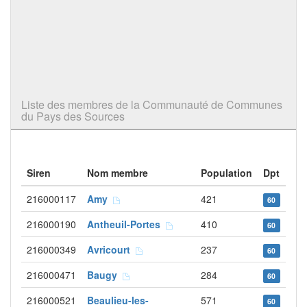
Liste des membres de la Communauté de Communes
du Pays des Sources
Siren
Nom membre
Population
Dpt
216000117
Amy
421
60
216000190
Antheuil-Portes
410
60
216000349
Avricourt
237
60
216000471
Baugy
284
60
216000521
Beaulieu-les-
571
60