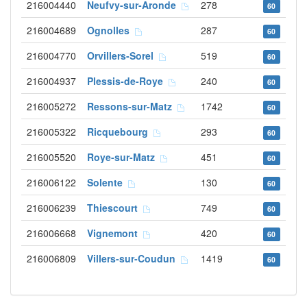
216004440
Neufvy-sur-Aronde
278
60
216004689
Ognolles
287
60
216004770
Orvillers-Sorel
519
60
216004937
Plessis-de-Roye
240
60
216005272
Ressons-sur-Matz
1742
60
216005322
Ricquebourg
293
60
216005520
Roye-sur-Matz
451
60
216006122
Solente
130
60
216006239
Thiescourt
749
60
216006668
Vignemont
420
60
216006809
Villers-sur-Coudun
1419
60