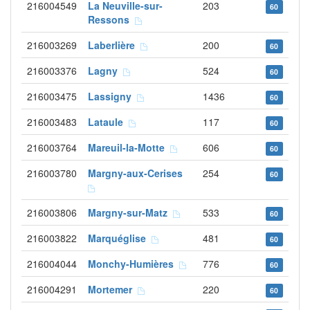
216004549
La Neuville-sur-
203
60
Ressons
216003269
Laberlière
200
60
216003376
Lagny
524
60
216003475
Lassigny
1436
60
216003483
Lataule
117
60
216003764
Mareuil-la-Motte
606
60
216003780
Margny-aux-Cerises
254
60
216003806
Margny-sur-Matz
533
60
216003822
Marquéglise
481
60
216004044
Monchy-Humières
776
60
216004291
Mortemer
220
60