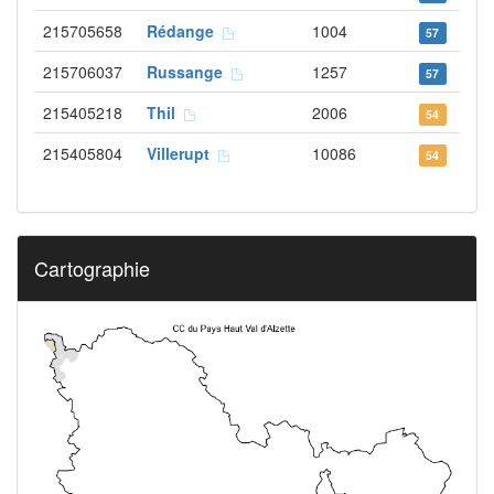
215705658
Rédange
1004
57
215706037
Russange
1257
57
215405218
Thil
2006
54
215405804
Villerupt
10086
54
Cartographie