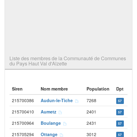
Liste des membres de la Communauté de Communes
du Pays Haut Val d'Alzette
Siren
Nom membre
Population
Dpt
215700386
Audun-le-Tiche
7268
57
215700410
Aumetz
2401
57
215700964
Boulange
2431
57
215705294
Ottange
3012
57