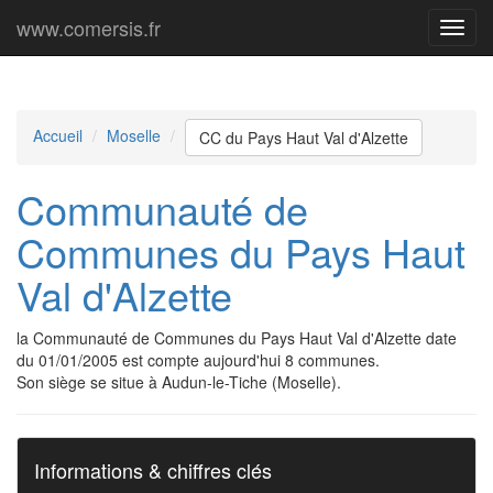
www.comersis.fr
Menu
princi
Accueil
Moselle
CC du Pays Haut Val d'Alzette
Communauté de
Communes du Pays Haut
Val d'Alzette
la Communauté de Communes du Pays Haut Val d'Alzette date
du 01/01/2005 est compte aujourd'hui 8 communes.
Son siège se situe à Audun-le-Tiche (Moselle).
Informations & chiffres clés