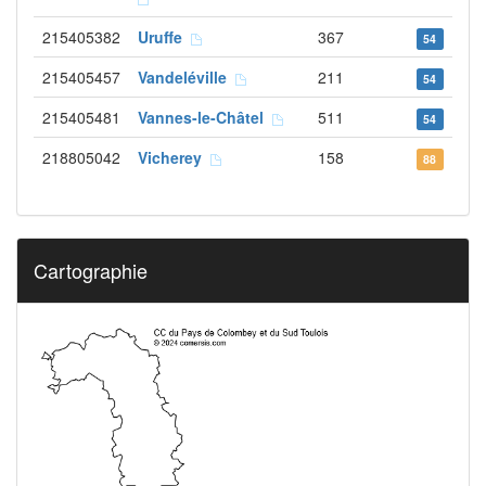
215405382
Uruffe
367
54
215405457
Vandeléville
211
54
215405481
Vannes-le-Châtel
511
54
218805042
Vicherey
158
88
Cartographie