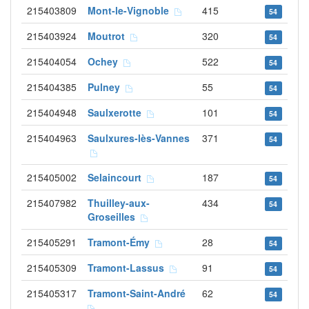
215403809
Mont-le-Vignoble
415
54
215403924
Moutrot
320
54
215404054
Ochey
522
54
215404385
Pulney
55
54
215404948
Saulxerotte
101
54
215404963
Saulxures-lès-Vannes
371
54
215405002
Selaincourt
187
54
215407982
Thuilley-aux-
434
54
Groseilles
215405291
Tramont-Émy
28
54
215405309
Tramont-Lassus
91
54
215405317
Tramont-Saint-André
62
54