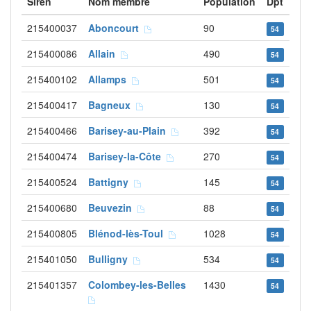
Siren
Nom membre
Population
Dpt
215400037
Aboncourt
90
54
215400086
Allain
490
54
215400102
Allamps
501
54
215400417
Bagneux
130
54
215400466
Barisey-au-Plain
392
54
215400474
Barisey-la-Côte
270
54
215400524
Battigny
145
54
215400680
Beuvezin
88
54
215400805
Blénod-lès-Toul
1028
54
215401050
Bulligny
534
54
215401357
Colombey-les-Belles
1430
54