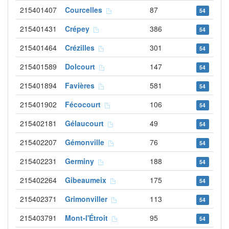
215401407
Courcelles
87
54
215401431
Crépey
386
54
215401464
Crézilles
301
54
215401589
Dolcourt
147
54
215401894
Favières
581
54
215401902
Fécocourt
106
54
215402181
Gélaucourt
49
54
215402207
Gémonville
76
54
215402231
Germiny
188
54
215402264
Gibeaumeix
175
54
215402371
Grimonviller
113
54
215403791
Mont-l'Étroit
95
54