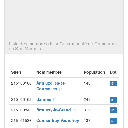
Liste des membres de la Communauté de Communes
du Sud Marnais
Siren
Nom membre
Population
Dpt
215100108
Angluzelles-et-
143
51
Courcelles
215106162
Bannes
248
51
215100843
Broussy-le-Grand
312
51
215101536
Connantray-Vaurefroy
137
51