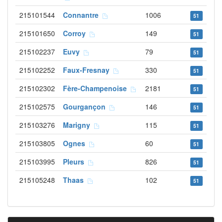
215101544
Connantre
1006
51
215101650
Corroy
149
51
215102237
Euvy
79
51
215102252
Faux-Fresnay
330
51
215102302
Fère-Champenoise
2181
51
215102575
Gourgançon
146
51
215103276
Marigny
115
51
215103805
Ognes
60
51
215103995
Pleurs
826
51
215105248
Thaas
102
51