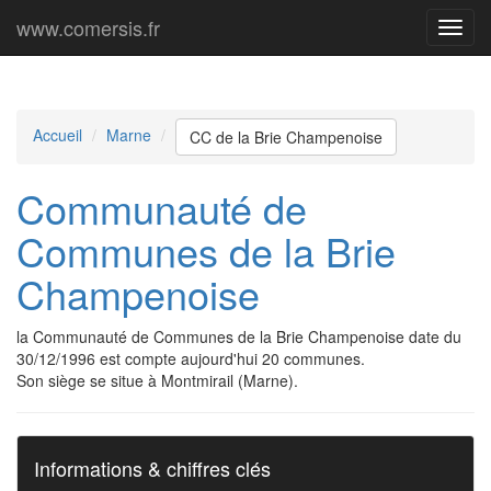
www.comersis.fr
Menu
princi
Accueil
Marne
CC de la Brie Champenoise
Communauté de
Communes de la Brie
Champenoise
la Communauté de Communes de la Brie Champenoise date du
30/12/1996 est compte aujourd'hui 20 communes.
Son siège se situe à Montmirail (Marne).
Informations & chiffres clés