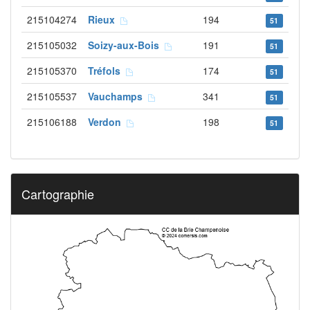
215104274
Rieux
194
51
215105032
Soizy-aux-Bois
191
51
215105370
Tréfols
174
51
215105537
Vauchamps
341
51
215106188
Verdon
198
51
Cartographie