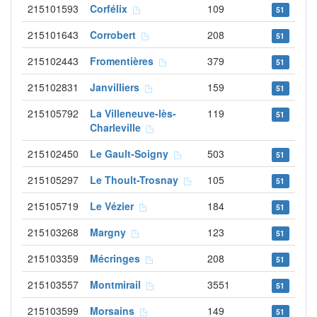
215101593
Corfélix
109
51
215101643
Corrobert
208
51
215102443
Fromentières
379
51
215102831
Janvilliers
159
51
215105792
La Villeneuve-lès-
119
51
Charleville
215102450
Le Gault-Soigny
503
51
215105297
Le Thoult-Trosnay
105
51
215105719
Le Vézier
184
51
215103268
Margny
123
51
215103359
Mécringes
208
51
215103557
Montmirail
3551
51
215103599
Morsains
149
51