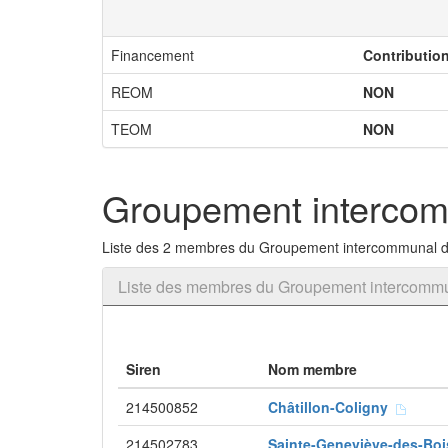
Financement
Contributio
REOM
NON
TEOM
NON
Groupement intercomm
Liste des 2 membres du Groupement intercommunal de
Liste des membres du Groupement intercommun
Siren
Nom membre
214500852
Châtillon-Coligny
214502783
Sainte-Geneviève-des-Bo