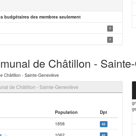
ns budgétaires des membres seulement
?
?
unal de Châtillon - Sainte
 Châtillon - Sainte-Geneviève
al de Châtillon - Sainte-Geneviève
g
g
Population
Dpt
1858
45
is
1062
45