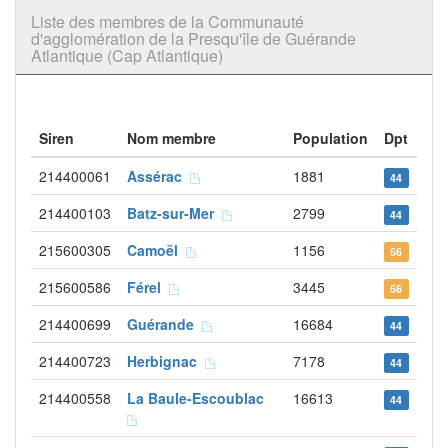
Liste des membres de la Communauté
d'agglomération de la Presqu'île de Guérande
Atlantique (Cap Atlantique)
Siren
Nom membre
Population
Dpt
214400061
Assérac
1881
44
214400103
Batz-sur-Mer
2799
44
215600305
Camoël
1156
56
215600586
Férel
3445
56
214400699
Guérande
16684
44
214400723
Herbignac
7178
44
214400558
La Baule-Escoublac
16613
44