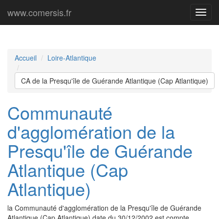
www.comersis.fr
Menu
princi
Accueil
Loire-Atlantique
CA de la Presqu'île de Guérande Atlantique (Cap Atlantique)
Communauté
d'agglomération de la
Presqu'île de Guérande
Atlantique (Cap
Atlantique)
la Communauté d'agglomération de la Presqu'île de Guérande
Atlantique (Cap Atlantique) date du 30/12/2002 est compte