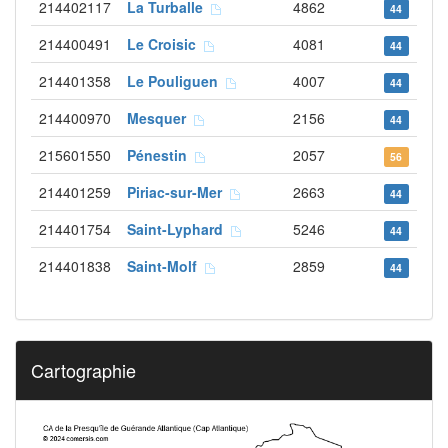
214402117
La Turballe
4862
44
214400491
Le Croisic
4081
44
214401358
Le Pouliguen
4007
44
214400970
Mesquer
2156
44
215601550
Pénestin
2057
56
214401259
Piriac-sur-Mer
2663
44
214401754
Saint-Lyphard
5246
44
214401838
Saint-Molf
2859
44
Cartographie