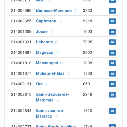
40
214000366
Bénesse-Maremne
3733
40
214000655
Capbreton
9218
40
214001299
Josse
1003
40
214001331
Labenne
7095
40
214001687
Magescq
2602
40
214001810
Messanges
1038
40
214001877
Moliets-et-Maa
1303
40
214002131
Orx
650
40
214002610
Saint-Geours-de-
2946
40
Maremne
214002644
Saint-Jean-de-
1810
40
Marsacq
214002727
Saint-Martin-de-Hinx
1749
40