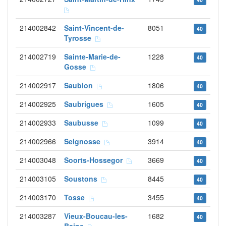
214002842
Saint-Vincent-de-
8051
40
Tyrosse
214002719
Sainte-Marie-de-
1228
40
Gosse
214002917
Saubion
1806
40
214002925
Saubrigues
1605
40
214002933
Saubusse
1099
40
214002966
Seignosse
3914
40
214003048
Soorts-Hossegor
3669
40
214003105
Soustons
8445
40
214003170
Tosse
3455
40
214003287
Vieux-Boucau-les-
1682
40