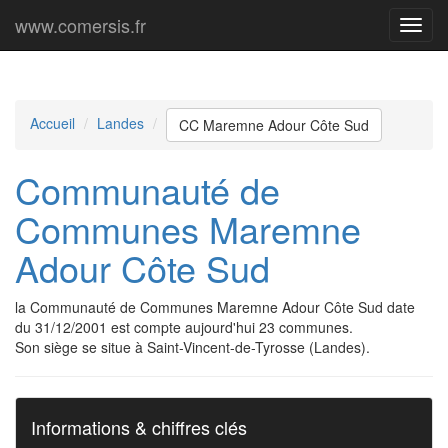
www.comersis.fr
Menu
princi
Accueil
Landes
CC Maremne Adour Côte Sud
Communauté de
Communes Maremne
Adour Côte Sud
la Communauté de Communes Maremne Adour Côte Sud date
du 31/12/2001 est compte aujourd'hui 23 communes.
Son siège se situe à Saint-Vincent-de-Tyrosse (Landes).
Informations & chiffres clés