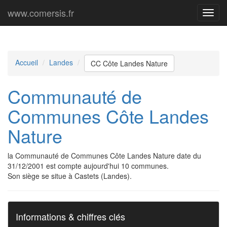
www.comersis.fr
Menu
princi
Accueil
Landes
CC Côte Landes Nature
Communauté de
Communes Côte Landes
Nature
la Communauté de Communes Côte Landes Nature date du
31/12/2001 est compte aujourd'hui 10 communes.
Son siège se situe à Castets (Landes).
Informations & chiffres clés