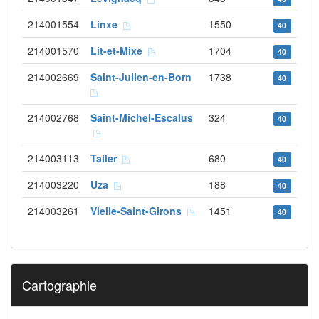
214001554
Linxe
1550
40
214001570
Lit-et-Mixe
1704
40
214002669
Saint-Julien-en-Born
1738
40
214002768
Saint-Michel-Escalus
324
40
214003113
Taller
680
40
214003220
Uza
188
40
214003261
Vielle-Saint-Girons
1451
40
Cartographie