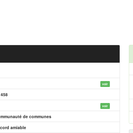
voir
 458
voir
mmunauté de communes
cord amiable