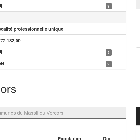
I
?
scalité professionnelle unique
772 132,00
I
?
ON
?
cors
munes du Massif du Vercors
Population
Dpt