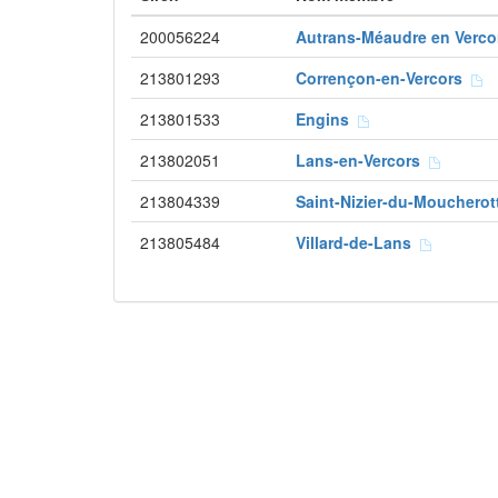
200056224
Autrans-Méaudre en Verc
213801293
Corrençon-en-Vercors
213801533
Engins
213802051
Lans-en-Vercors
213804339
Saint-Nizier-du-Mouchero
213805484
Villard-de-Lans