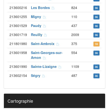
213600216
Les Bordes
824
36
213601255
Migny
110
36
213601529
Paudy
437
36
213601719
Reuilly
2009
36
211801980
Saint-Ambroix
375
18
213601958
Saint-Georges-sur-
554
36
Arnon
213601990
Sainte-Lizaigne
1109
36
213602154
Ségry
487
36
Cartographie