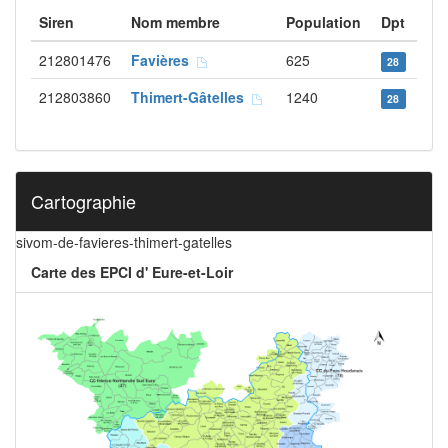
Siren
Nom membre
Population
Dpt
212801476
Favières
625
28
212803860
Thimert-Gâtelles
1240
28
Cartographie
sivom-de-favieres-thimert-gatelles
Carte des EPCI d' Eure-et-Loir