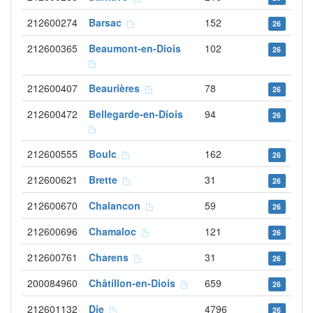
212600274
Barsac
152
26
212600365
Beaumont-en-Diois
102
26
212600407
Beaurières
78
26
212600472
Bellegarde-en-Diois
94
26
212600555
Boulc
162
26
212600621
Brette
31
26
212600670
Chalancon
59
26
212600696
Chamaloc
121
26
212600761
Charens
31
26
200084960
Châtillon-en-Diois
659
26
212601132
Die
4796
26