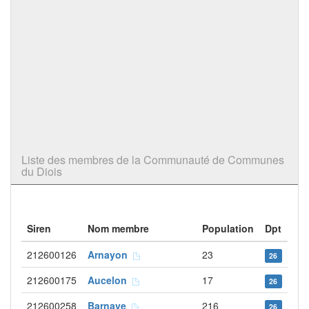
Liste des membres de la Communauté de Communes
du Diois
Siren
Nom membre
Population
Dpt
212600126
Arnayon
23
26
212600175
Aucelon
17
26
212600258
Barnave
216
26