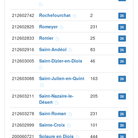
212602742
Rochefourchat
2
26
212602825
Romeyer
231
26
212602833
Rottier
25
26
212602916
Saint-Andéol
83
26
212603005
Saint-Dizier-en-Diois
46
26
212603088
Saint-Julien-en-Quint
163
26
212603211
Saint-Nazaire-le-
205
26
Désert
212603278
Saint-Roman
231
26
212602999
Sainte-Croix
101
26
200060721
Solaure en Diois
444
26