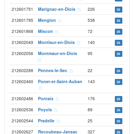
212601751
Marignac-en-Diois
226
26
212601785
Menglon
538
26
212601868
Miscon
72
26
212602049
Montlaur-en-Diois
140
26
212602056
Montmaur-en-Diois
95
26
212602288
Pennes-le-Sec
22
26
212602460
Ponet-et-Saint-Auban
143
26
212602486
Pontaix
176
26
212602536
Poyols
89
26
212602544
Pradelle
25
26
212602627
Recoubeau-Jansac
327
26