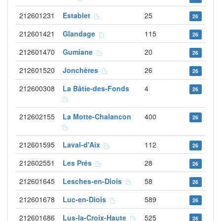
212601231
Establet
25
26
212601421
Glandage
115
26
212601470
Gumiane
20
26
212601520
Jonchères
26
26
212600308
La Bâtie-des-Fonds
4
26
212602155
La Motte-Chalancon
400
26
212601595
Laval-d'Aix
112
26
212602551
Les Prés
28
26
212601645
Lesches-en-Diois
58
26
212601678
Luc-en-Diois
589
26
212601686
Lus-la-Croix-Haute
525
26