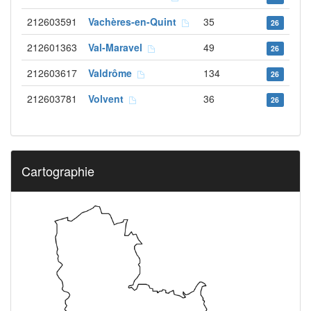
212603591
Vachères-en-Quint
35
26
212601363
Val-Maravel
49
26
212603617
Valdrôme
134
26
212603781
Volvent
36
26
Cartographie