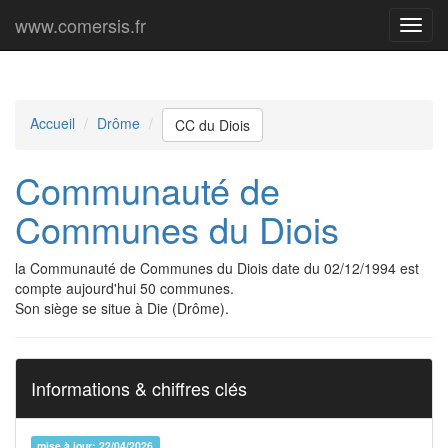
www.comersis.fr
Menu
princi
Accueil
Drôme
CC du Diois
Communauté de
Communes du Diois
la Communauté de Communes du Diois date du 02/12/1994 est
compte aujourd'hui 50 communes.
Son siège se situe à Die (Drôme).
Informations & chiffres clés
mise à jour: 22/04/2026