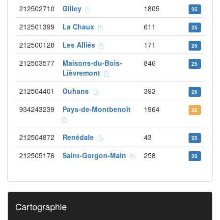
212502710
Gilley
1805
25
212501399
La Chaux
611
25
212500128
Les Alliés
171
25
212503577
Maisons-du-Bois-
846
25
Lièvremont
212504401
Ouhans
393
25
934243239
Pays-de-Montbenoît
1964
25
212504872
Renédale
43
25
212505176
Saint-Gorgon-Main
258
25
Cartographie