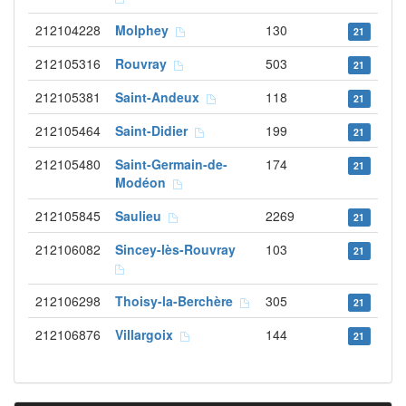
212104228
Molphey
130
21
212105316
Rouvray
503
21
212105381
Saint-Andeux
118
21
212105464
Saint-Didier
199
21
212105480
Saint-Germain-de-
174
21
Modéon
212105845
Saulieu
2269
21
212106082
Sincey-lès-Rouvray
103
21
212106298
Thoisy-la-Berchère
305
21
212106876
Villargoix
144
21