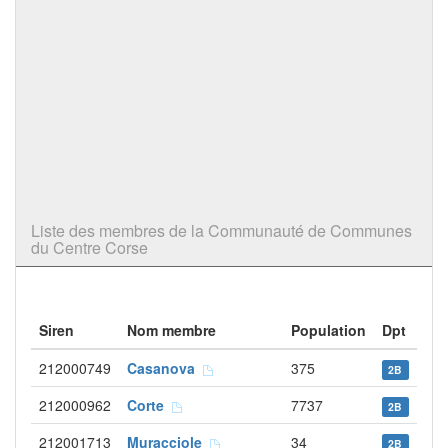
Liste des membres de la Communauté de Communes
du Centre Corse
Siren
Nom membre
Population
Dpt
212000749
Casanova
375
2B
212000962
Corte
7737
2B
212001713
Muracciole
34
2B