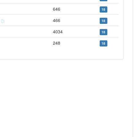
646
18
s
466
18
4034
18
248
18