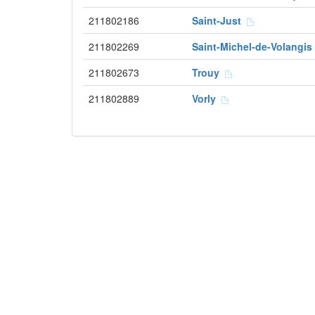
211802186
Saint-Just
211802269
Saint-Michel-de-Volangi
211802673
Trouy
211802889
Vorly