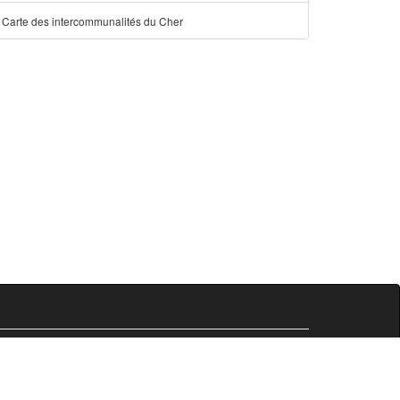
Carte des intercommunalités du Cher
Comersis.fr
29630 Plougasnou