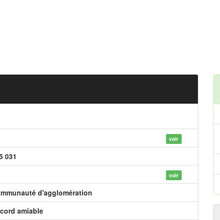
voir
5 031
voir
mmunauté d'agglomération
cord amiable