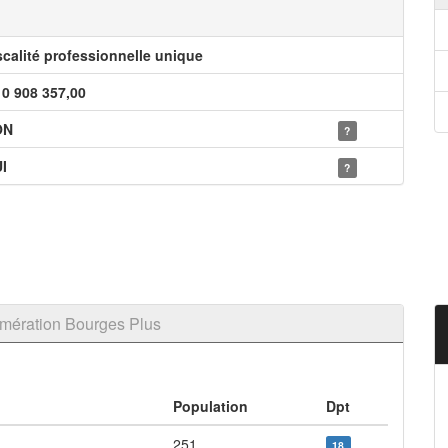
scalité professionnelle unique
10 908 357,00
ON
?
I
?
mération Bourges Plus
Population
Dpt
251
18