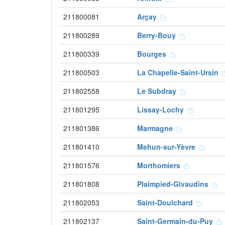
211800081
Arçay
211800289
Berry-Bouy
211800339
Bourges
211800503
La Chapelle-Saint-Ursin
211802558
Le Subdray
211801295
Lissay-Lochy
211801386
Marmagne
211801410
Mehun-sur-Yèvre
211801576
Morthomiers
211801808
Plaimpied-Givaudins
211802053
Saint-Doulchard
211802137
Saint-Germain-du-Puy