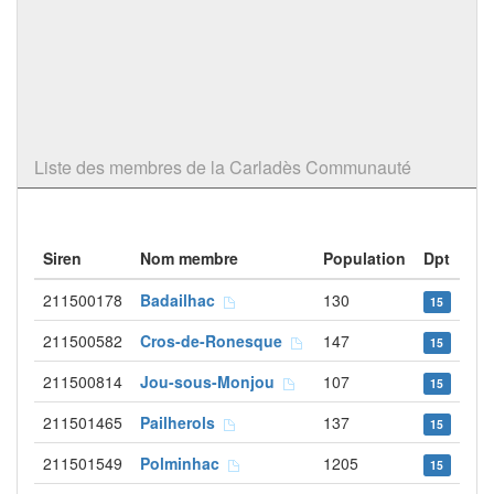
Liste des membres de la Carladès Communauté
Siren
Nom membre
Population
Dpt
211500178
Badailhac
130
15
211500582
Cros-de-Ronesque
147
15
211500814
Jou-sous-Monjou
107
15
211501465
Pailherols
137
15
211501549
Polminhac
1205
15