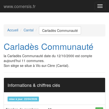
www.comersis.fr
Menu
princi
Accueil
Cantal
Carladès Communauté
Carladès Communauté
la Carladès Communauté date du 12/10/2000 est compte
aujourd'hui 11 communes.
Son siège se situe à Vic-sur-Cère (Cantal).
Informations & chiffres clés
mise à jour: 22/04/2026