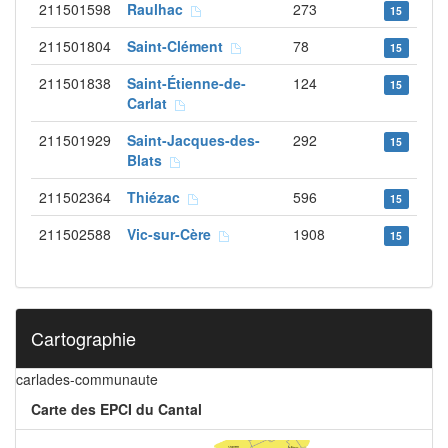
211501598
Raulhac
273
15
211501804
Saint-Clément
78
15
211501838
Saint-Étienne-de-
124
15
Carlat
211501929
Saint-Jacques-des-
292
15
Blats
211502364
Thiézac
596
15
211502588
Vic-sur-Cère
1908
15
Cartographie
carlades-communaute
Carte des EPCI du Cantal