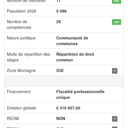
Nombre de membres
11
voir
Population 2026
5 098
Nombre de
25
voir
compétences
Nature juridique
Communauté de
communes
Mode de répartition des
Répartition de droit
sièges
commun
Zone Montagne
OUI
?
Financement
Fiscalité professionnelle
unique
Dotation globale
€ 316 857,00
REOM
NON
?