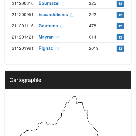
211200316
Bournazel
325
12
211200951
Escandolières
222
12
211201116
Goutrens
478
12
211201421
Mayran
614
12
211201991
Rignac
2019
12
Cartographie