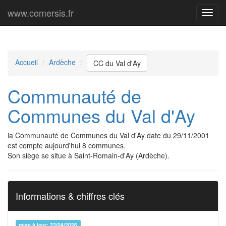
www.comersis.fr
Menu
princi
Accueil
Ardèche
CC du Val d'Ay
Communauté de
Communes du Val d'Ay
la Communauté de Communes du Val d'Ay date du 29/11/2001
est compte aujourd'hui 8 communes.
Son siège se situe à Saint-Romain-d'Ay (Ardèche).
Informations & chiffres clés
mise à jour: 22/04/2026