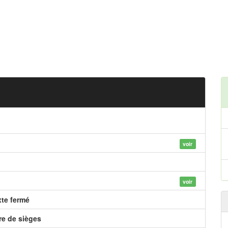
voir
voir
xte fermé
e de sièges