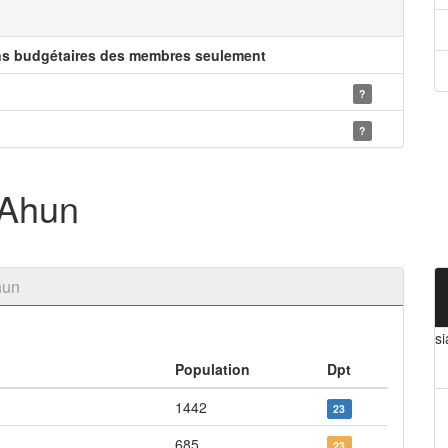
ns budgétaires des membres seulement
?
?
'Ahun
hun
s
Population
Dpt
1442
23
685
23