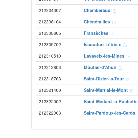
212304307
Chamberaud
212306104
Chénérailles
212308605
Fransèches
212309702
Issoudun-Létrieix
212310510
Lavaveix-les-Mines
212313803
Moutier-d'Ahun
212318703
Saint-Dizier-la-Tour
212321400
Saint-Martial-le-Mont
212322002
Saint-Médard-la-Rochett
212322903
Saint-Pardoux-les-Cards