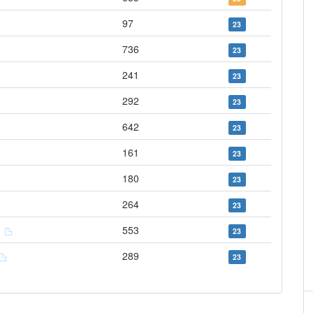
97
23
736
23
241
23
292
23
642
23
161
23
180
23
264
23
e
553
23
289
23