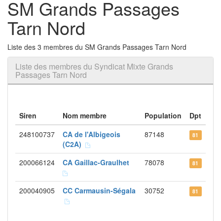
SM Grands Passages
Tarn Nord
Liste des 3 membres du SM Grands Passages Tarn Nord
Liste des membres du Syndicat Mixte Grands
Passages Tarn Nord
Siren
Nom membre
Population
Dpt
248100737
CA de l'Albigeois
87148
81
(C2A)
200066124
CA Gaillac-Graulhet
78078
81
200040905
CC Carmausin-Ségala
30752
81