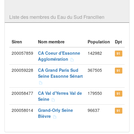
Liste des membres du Eau du Sud Francilien
Siren
Nom membre
Population
Dpt
200057859
CA Coeur d'Essonne
142982
91
Agglomération
200059228
CA Grand Paris Sud
367505
91
Seine Essonne Sénart
200058477
CA Val d'Yerres Val de
179550
91
Seine
200058014
Grand-Orly Seine
96637
91
Bièvre