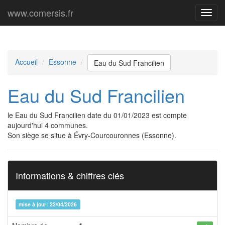
www.comersis.fr
Menu
princi
Accueil
Essonne
Eau du Sud Francilien
Eau du Sud Francilien
le Eau du Sud Francilien date du 01/01/2023 est compte
aujourd'hui 4 communes.
Son siège se situe à Évry-Courcouronnes (Essonne).
Informations & chiffres clés
mise à jour: 22/04/2026