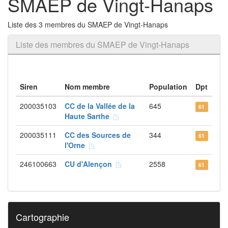
SMAEP de Vingt-Hanaps
Liste des 3 membres du SMAEP de Vingt-Hanaps
Liste des membres du SMAEP de Vingt-Hanaps
Siren
Nom membre
Population
Dpt
200035103
CC de la Vallée de la
645
61
Haute Sarthe
200035111
CC des Sources de
344
61
l'Orne
246100663
CU d'Alençon
2558
61
Cartographie