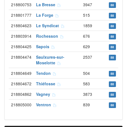
218800753
La Bresse
3947
88
218801777
La Forge
515
88
218804623
Le Syndicat
1859
88
218803914
Rochesson
676
88
218804425
Sapois
629
88
218804474
Saulxures-sur-
2537
88
Moselotte
218804649
Tendon
504
88
218804672
Thiéfosse
583
88
218804862
Vagney
3873
88
218805000
Ventron
839
88