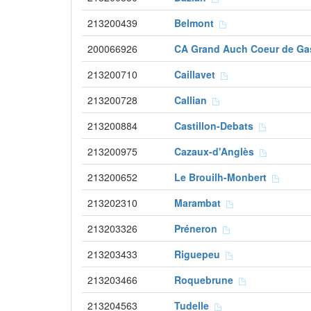
213200439
Belmont
200066926
CA Grand Auch Coeur de G
213200710
Caillavet
213200728
Callian
213200884
Castillon-Debats
213200975
Cazaux-d'Anglès
213200652
Le Brouilh-Monbert
213202310
Marambat
213203326
Préneron
213203433
Riguepeu
213203466
Roquebrune
213204563
Tudelle