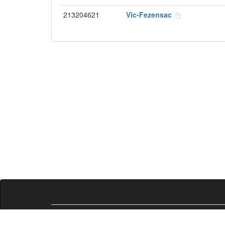
213204621
Vic-Fezensac