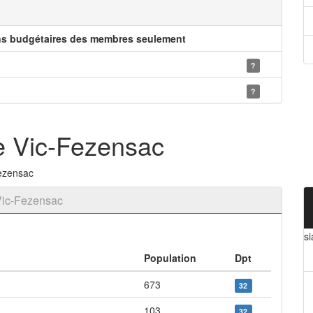
ns budgétaires des membres seulement
?
?
e Vic-Fezensac
Fezensac
Vic-Fezensac
si
Population
Dpt
673
32
103
32