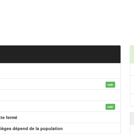
voir
voir
xte fermé
ièges dépend de la population