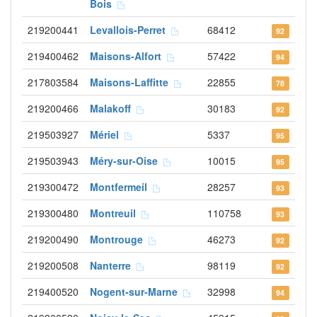
Bois
219200441
Levallois-Perret
68412
92
219400462
Maisons-Alfort
57422
94
217803584
Maisons-Laffitte
22855
78
219200466
Malakoff
30183
92
219503927
Mériel
5337
95
219503943
Méry-sur-Oise
10015
95
219300472
Montfermeil
28257
93
219300480
Montreuil
110758
93
219200490
Montrouge
46273
92
219200508
Nanterre
98119
92
219400520
Nogent-sur-Marne
32998
94