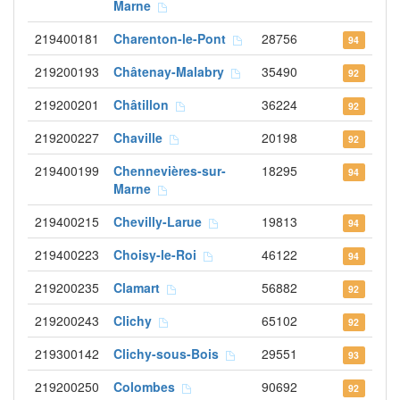
Marne
219400181
Charenton-le-Pont
28756
94
219200193
Châtenay-Malabry
35490
92
219200201
Châtillon
36224
92
219200227
Chaville
20198
92
219400199
Chennevières-sur-
18295
94
Marne
219400215
Chevilly-Larue
19813
94
219400223
Choisy-le-Roi
46122
94
219200235
Clamart
56882
92
219200243
Clichy
65102
92
219300142
Clichy-sous-Bois
29551
93
219200250
Colombes
90692
92