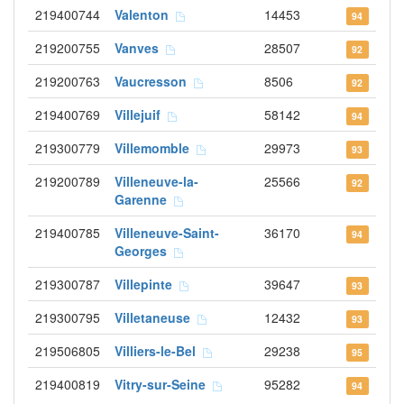
219400744
Valenton
14453
94
219200755
Vanves
28507
92
219200763
Vaucresson
8506
92
219400769
Villejuif
58142
94
219300779
Villemomble
29973
93
219200789
Villeneuve-la-
25566
92
Garenne
219400785
Villeneuve-Saint-
36170
94
Georges
219300787
Villepinte
39647
93
219300795
Villetaneuse
12432
93
219506805
Villiers-le-Bel
29238
95
219400819
Vitry-sur-Seine
95282
94