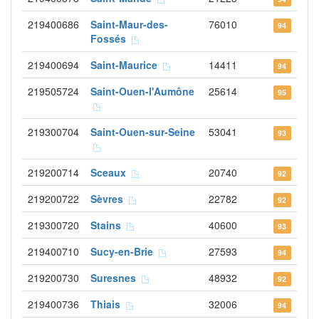
219400686
Saint-Maur-des-
76010
94
Fossés
219400694
Saint-Maurice
14411
94
219505724
Saint-Ouen-l'Aumône
25614
95
219300704
Saint-Ouen-sur-Seine
53041
93
219200714
Sceaux
20740
92
219200722
Sèvres
22782
92
219300720
Stains
40600
93
219400710
Sucy-en-Brie
27593
94
219200730
Suresnes
48932
92
219400736
Thiais
32006
94