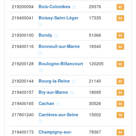
219200094
Bois-Colombes
29376
92
219400041
Boissy-Saint-Léger
17335
94
219300100
Bondy
51066
93
219400116
Bonneuil-sur-Marne
18340
94
219200128
Boulogne-Billancourt
120205
92
219200144
Bourg-la-Reine
21140
92
219400157
Bry-sur-Marne
18095
94
219400165
Cachan
30526
94
217801240
Carrières-sur-Seine
15002
78
219400173
Champigny-sur-
78367
94