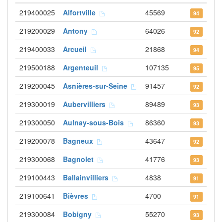
219400025
Alfortville
45569
94
219200029
Antony
64026
92
219400033
Arcueil
21868
94
219500188
Argenteuil
107135
95
219200045
Asnières-sur-Seine
91457
92
219300019
Aubervilliers
89489
93
219300050
Aulnay-sous-Bois
86360
93
219200078
Bagneux
43647
92
219300068
Bagnolet
41776
93
219100443
Ballainvilliers
4838
91
219100641
Bièvres
4700
91
219300084
Bobigny
55270
93