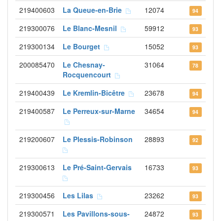
219400603
La Queue-en-Brie
12074
94
219300076
Le Blanc-Mesnil
59912
93
219300134
Le Bourget
15052
93
200085470
Le Chesnay-
31064
78
Rocquencourt
219400439
Le Kremlin-Bicêtre
23678
94
219400587
Le Perreux-sur-Marne
34654
94
219200607
Le Plessis-Robinson
28893
92
219300613
Le Pré-Saint-Gervais
16733
93
219300456
Les Lilas
23262
93
219300571
Les Pavillons-sous-
24872
93