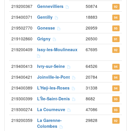
219200367
Gennevilliers
50874
92
219400371
Gentilly
18883
94
219502770
Gonesse
26959
95
219102860
Grigny
26500
91
219200409
Issy-les-Moulineaux
67695
92
219400413
Ivry-sur-Seine
64526
94
219400421
Joinville-le-Pont
20784
94
219400389
L'Haÿ-les-Roses
31338
94
219300399
L'Île-Saint-Denis
8682
93
219300274
La Courneuve
47086
93
219200359
La Garenne-
29828
92
Colombes