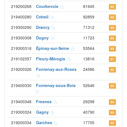
219200268
Courbevoie
81945
92
219400280
Créteil
92859
94
219300290
Drancy
71312
93
219300308
Dugny
11723
93
219300316
Épinay-sur-Seine
53564
93
219102357
Fleury-Mérogis
13816
91
219200326
Fontenay-aux-Roses
24586
92
219400330
Fontenay-sous-Bois
52646
94
219400348
Fresnes
29298
94
219300324
Gagny
40790
93
219200334
Garches
17705
92