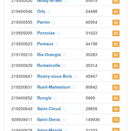
219300530
Noisy-le-Sec
45915
93
219400546
Orly
24488
94
219300555
Pantin
60954
93
219505005
Pontoise
31623
95
219200623
Puteaux
44198
92
219105210
Ris-Orangis
30283
91
219300639
Romainville
35314
93
219300647
Rosny-sous-Bois
45947
93
219200631
Rueil-Malmaison
80842
92
219400652
Rungis
5669
94
219200649
Saint-Cloud
29859
92
929939411
Saint-Denis
149936
75
219400678
Saint-Mandé
21223
94