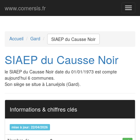
www.comersis.fr
Menu
princi
Accueil
Gard
SIAEP du Causse Noir
SIAEP du Causse Noir
le SIAEP du Causse Noir date du 01/01/1973 est compte
aujourd'hui 6 communes.
Son siège se situe à Lanuéjols (Gard).
Informations & chiffres clés
mise à jour: 22/04/2026