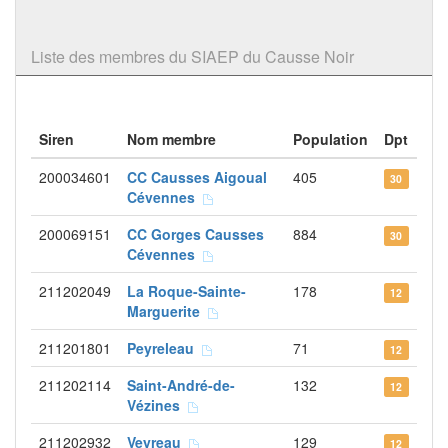
Liste des membres du SIAEP du Causse Noir
Siren
Nom membre
Population
Dpt
200034601
CC Causses Aigoual
405
30
Cévennes
200069151
CC Gorges Causses
884
30
Cévennes
211202049
La Roque-Sainte-
178
12
Marguerite
211201801
Peyreleau
71
12
211202114
Saint-André-de-
132
12
Vézines
211202932
Veyreau
129
12