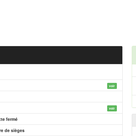
voir
voir
xte fermé
e de sièges