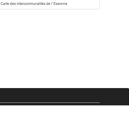
Carte des intercommunalités de l' Essonne
Comersis.fr
29630 Plougasnou
email :