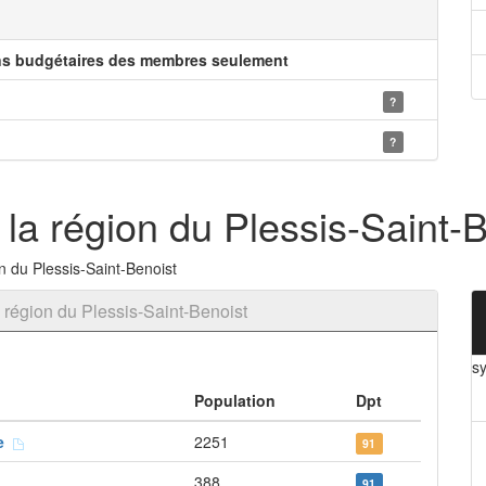
ns budgétaires des membres seulement
?
?
la région du Plessis-Saint-
 du Plessis-Saint-Benoist
 région du Plessis-Saint-Benoist
sy
Population
Dpt
ne
2251
91
388
91