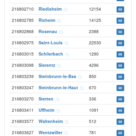
216802710
Riedisheim
12154
68
216802785
Rixheim
14125
68
216802868
Rosenau
2388
68
216802975
Saint-Louis
22530
68
216803015
Schlierbach
1290
68
216803098
Sierentz
4296
68
216803239
Steinbrunn-le-Bas
850
68
216803247
Steinbrunn-le-Haut
670
68
216803270
Stetten
336
68
216803411
Uffheim
1091
68
216803577
Waltenheim
512
68
216803627
Wentzwiller
781
68