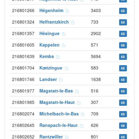
216801266
Hégenheim
3403
68
216801324
Helfrantzkirch
733
68
216801357
Hésingue
2902
68
216801605
Kappelen
571
68
216801639
Kembs
5694
68
216801704
Kœtzingue
583
68
216801746
Landser
1638
68
216801977
Magstatt-le-Bas
516
68
216801985
Magstatt-le-Haut
307
68
216802074
Michelbach-le-Bas
709
68
216802645
Ranspach-le-Haut
626
68
216802652
Rantzwiller
801
68