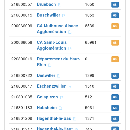
216800557
Bruebach
1050
68
216800615
Buschwiller
1053
68
200066009
CA Mulhouse Alsace
8539
68
Agglomération
200066058
CA Saint-Louis
65961
68
Agglomération
226800019
Département du Haut-
0
68
Rhin
216800722
Dietwiller
1399
68
216800847
Eschentzwiller
1510
68
216801035
Geispitzen
512
68
216801183
Habsheim
5061
68
216801209
Hagenthal-le-Bas
1371
68
216801217
Hagenthal-le-Haut
745
68