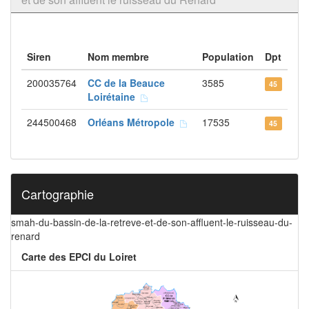
Siren
Nom membre
Population
Dpt
200035764
CC de la Beauce
3585
45
Loirétaine
244500468
Orléans Métropole
17535
45
Cartographie
smah-du-bassin-de-la-retreve-et-de-son-affluent-le-ruisseau-du-
renard
Carte des EPCI du Loiret