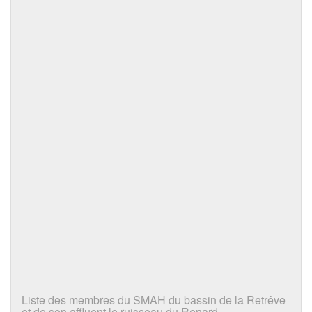
Liste des membres du SMAH du bassin de la Retrêve
et de son affluent le ruisseau du Renard