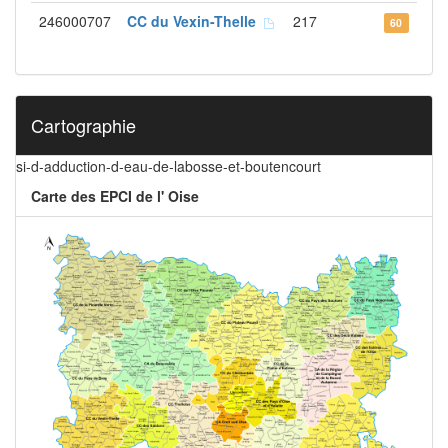
246000707
CC du Vexin-Thelle
217
60
Cartographie
si-d-adduction-d-eau-de-labosse-et-boutencourt
Carte des EPCI de l' Oise