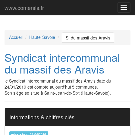
www.comersis.fr
Menu
princi
Accueil
Haute-Savoie
SI du massif des Aravis
Syndicat intercommunal
du massif des Aravis
le Syndicat intercommunal du massif des Aravis date du
24/01/2019 est compte aujourd'hui 5 communes.
Son siège se situe à Saint-Jean-de-Sixt (Haute-Savoie).
Informations & chiffres clés
mise à jour: 22/04/2026