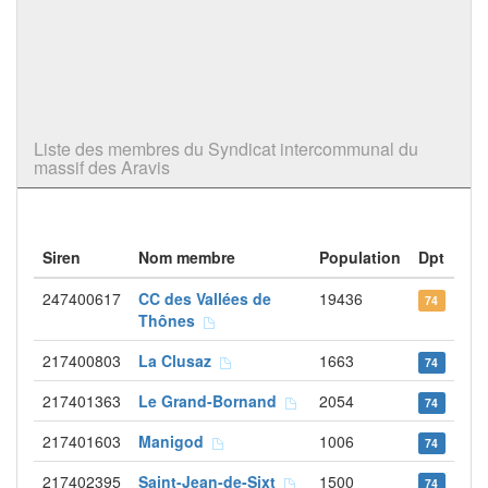
Liste des membres du Syndicat intercommunal du
massif des Aravis
Siren
Nom membre
Population
Dpt
247400617
CC des Vallées de
19436
74
Thônes
217400803
La Clusaz
1663
74
217401363
Le Grand-Bornand
2054
74
217401603
Manigod
1006
74
217402395
Saint-Jean-de-Sixt
1500
74