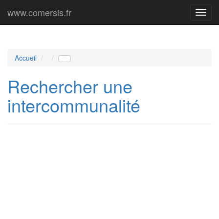
www.comersis.fr
Menu
princi
Accueil
Rechercher une
intercommunalité