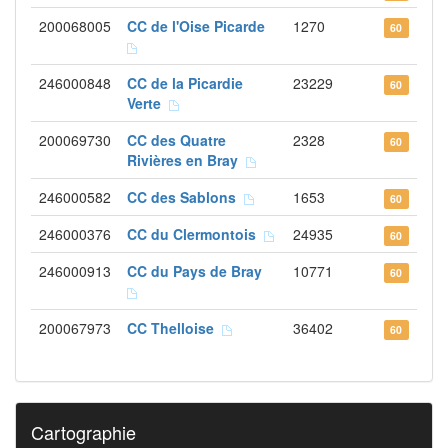
200068005
CC de l'Oise Picarde
1270
60
246000848
CC de la Picardie
23229
60
Verte
200069730
CC des Quatre
2328
60
Rivières en Bray
246000582
CC des Sablons
1653
60
246000376
CC du Clermontois
24935
60
246000913
CC du Pays de Bray
10771
60
200067973
CC Thelloise
36402
60
Cartographie