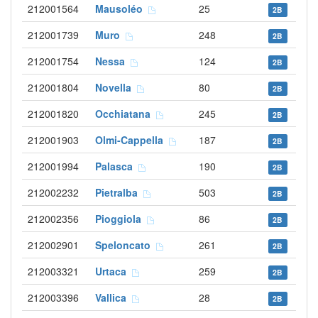
212001564
Mausoléo
25
2B
212001739
Muro
248
2B
212001754
Nessa
124
2B
212001804
Novella
80
2B
212001820
Occhiatana
245
2B
212001903
Olmi-Cappella
187
2B
212001994
Palasca
190
2B
212002232
Pietralba
503
2B
212002356
Pioggiola
86
2B
212002901
Speloncato
261
2B
212003321
Urtaca
259
2B
212003396
Vallica
28
2B