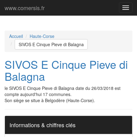
www.comersis.fr
Menu
princi
Accueil
Haute-Corse
SIVOS E Cinque Pieve di Balagna
SIVOS E Cinque Pieve di
Balagna
le SIVOS E Cinque Pieve di Balagna date du 26/03/2018 est
compte aujourd'hui 17 communes.
Son siège se situe à Belgodère (Haute-Corse).
Informations & chiffres clés