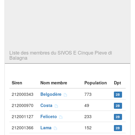
Liste des membres du SIVOS E Cinque Pieve di
Balagna
Siren
Nom membre
Population
Dpt
212000343
Belgodère
773
2B
212000970
Costa
49
2B
212001127
Feliceto
233
2B
212001366
Lama
152
2B