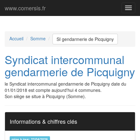
www.comersis.fr
Menu
princi
Accueil
Somme
SI gendarmerie de Picquigny
Syndicat intercommunal
gendarmerie de Picquigny
le Syndicat intercommunal gendarmerie de Picquigny date du
01/01/2018 est compte aujourd'hui 4 communes.
Son siège se situe à Picquigny (Somme).
Informations & chiffres clés
mise à jour: 22/04/2026