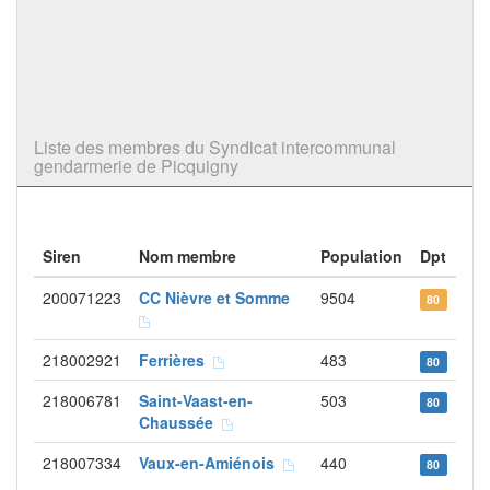
Liste des membres du Syndicat intercommunal
gendarmerie de Picquigny
Siren
Nom membre
Population
Dpt
200071223
CC Nièvre et Somme
9504
80
218002921
Ferrières
483
80
218006781
Saint-Vaast-en-
503
80
Chaussée
218007334
Vaux-en-Amiénois
440
80