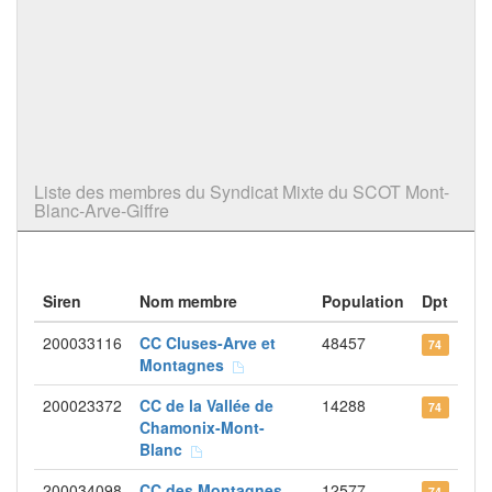
Liste des membres du Syndicat Mixte du SCOT Mont-
Blanc-Arve-Giffre
Siren
Nom membre
Population
Dpt
200033116
CC Cluses-Arve et
48457
74
Montagnes
200023372
CC de la Vallée de
14288
74
Chamonix-Mont-
Blanc
200034098
CC des Montagnes
12577
74