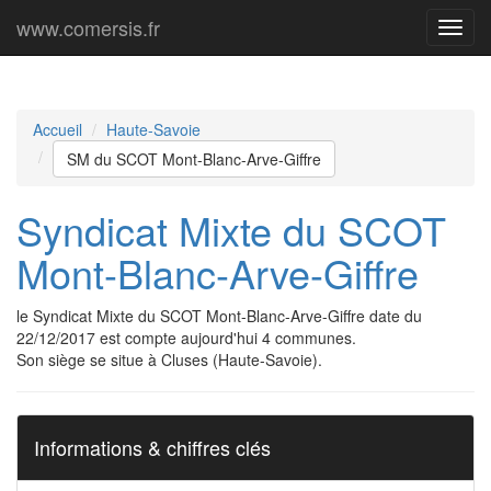
www.comersis.fr
Menu
princi
Accueil
Haute-Savoie
SM du SCOT Mont-Blanc-Arve-Giffre
Syndicat Mixte du SCOT
Mont-Blanc-Arve-Giffre
le Syndicat Mixte du SCOT Mont-Blanc-Arve-Giffre date du
22/12/2017 est compte aujourd'hui 4 communes.
Son siège se situe à Cluses (Haute-Savoie).
Informations & chiffres clés