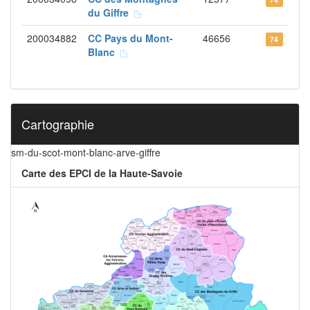
du Giffre
200034882
CC Pays du Mont-
46656
74
Blanc
Cartographie
sm-du-scot-mont-blanc-arve-giffre
Carte des EPCI de la Haute-Savoie