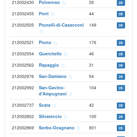
212002430
Polveroso
35
2B
212002455
Porri
44
2B
212002505
Prunelli-di-Casacconi
149
2B
212002521
Pruno
176
2B
212002554
Quercitello
46
2B
212002562
Rapaggio
31
2B
212002976
San-Damiano
54
2B
212002992
San-Gavino-
104
2B
d'Ampugnani
212002737
Scata
42
2B
212002802
Silvareccio
100
2B
212002869
Sorbo-Ocagnano
901
2B