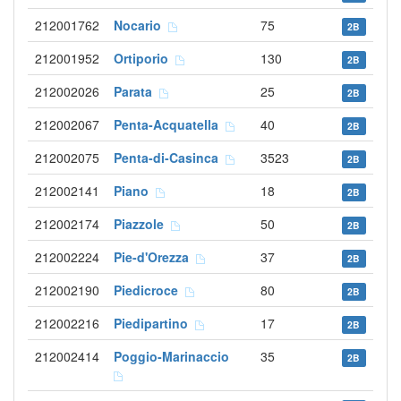
212001762
Nocario
75
2B
212001952
Ortiporio
130
2B
212002026
Parata
25
2B
212002067
Penta-Acquatella
40
2B
212002075
Penta-di-Casinca
3523
2B
212002141
Piano
18
2B
212002174
Piazzole
50
2B
212002224
Pie-d'Orezza
37
2B
212002190
Piedicroce
80
2B
212002216
Piedipartino
17
2B
212002414
Poggio-Marinaccio
35
2B