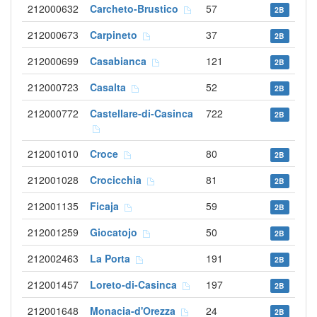
212000632
Carcheto-Brustico
57
2B
212000673
Carpineto
37
2B
212000699
Casabianca
121
2B
212000723
Casalta
52
2B
212000772
Castellare-di-Casinca
722
2B
212001010
Croce
80
2B
212001028
Crocicchia
81
2B
212001135
Ficaja
59
2B
212001259
Giocatojo
50
2B
212002463
La Porta
191
2B
212001457
Loreto-di-Casinca
197
2B
212001648
Monacia-d'Orezza
24
2B