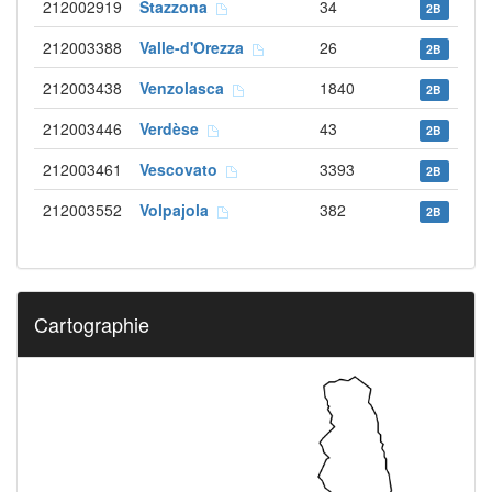
212002919
Stazzona
34
2B
212003388
Valle-d'Orezza
26
2B
212003438
Venzolasca
1840
2B
212003446
Verdèse
43
2B
212003461
Vescovato
3393
2B
212003552
Volpajola
382
2B
Cartographie