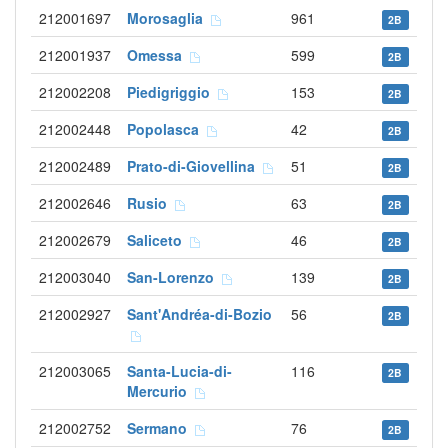
212001697
Morosaglia
961
2B
212001937
Omessa
599
2B
212002208
Piedigriggio
153
2B
212002448
Popolasca
42
2B
212002489
Prato-di-Giovellina
51
2B
212002646
Rusio
63
2B
212002679
Saliceto
46
2B
212003040
San-Lorenzo
139
2B
212002927
Sant'Andréa-di-Bozio
56
2B
212003065
Santa-Lucia-di-
116
2B
Mercurio
212002752
Sermano
76
2B