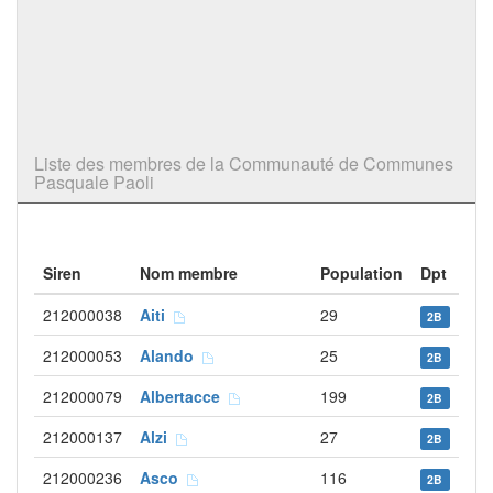
Liste des membres de la Communauté de Communes
Pasquale Paoli
Siren
Nom membre
Population
Dpt
212000038
Aiti
29
2B
212000053
Alando
25
2B
212000079
Albertacce
199
2B
212000137
Alzi
27
2B
212000236
Asco
116
2B