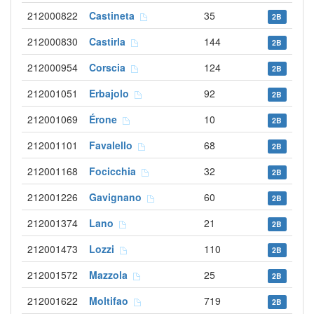
212000822
Castineta
35
2B
212000830
Castirla
144
2B
212000954
Corscia
124
2B
212001051
Erbajolo
92
2B
212001069
Érone
10
2B
212001101
Favalello
68
2B
212001168
Focicchia
32
2B
212001226
Gavignano
60
2B
212001374
Lano
21
2B
212001473
Lozzi
110
2B
212001572
Mazzola
25
2B
212001622
Moltifao
719
2B