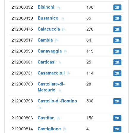
212000392
Bisinchi
198
2B
212000459
Bustanico
65
2B
212000475
Calacuccia
270
2B
212000517
Cambia
64
2B
212000590
Canavaggia
119
2B
212000681
Carticasi
25
2B
212000731
Casamaccioli
114
2B
212000780
Castellare-di-
28
2B
Mercurio
212000798
Castello-di-Rostino
508
2B
212000806
Castifao
152
2B
212000814
Castiglione
41
2B