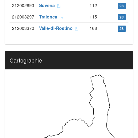
212002893
Soveria
112
2B
212003297
Tralonca
115
2B
212003370
Valle-di-Rostino
168
2B
Cartographie