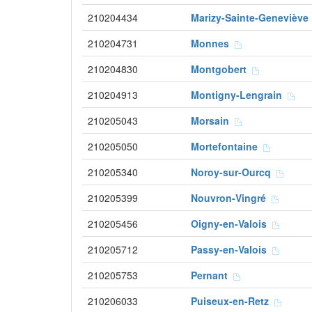
210204434
Marizy-Sainte-Genevièv
210204731
Monnes
210204830
Montgobert
210204913
Montigny-Lengrain
210205043
Morsain
210205050
Mortefontaine
210205340
Noroy-sur-Ourcq
210205399
Nouvron-Vingré
210205456
Oigny-en-Valois
210205712
Passy-en-Valois
210205753
Pernant
210206033
Puiseux-en-Retz