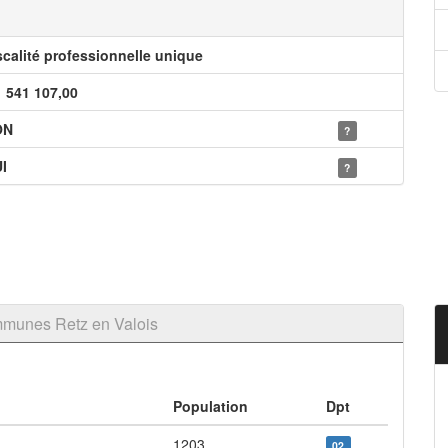
scalité professionnelle unique
1 541 107,00
ON
?
I
?
munes Retz en Valois
Population
Dpt
1203
02