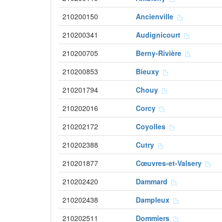
210200150
Ancienville
210200341
Audignicourt
210200705
Berny-Rivière
210200853
Bieuxy
210201794
Chouy
210202016
Corcy
210202172
Coyolles
210202388
Cutry
210201877
Cœuvres-et-Valsery
210202420
Dammard
210202438
Dampleux
210202511
Dommiers